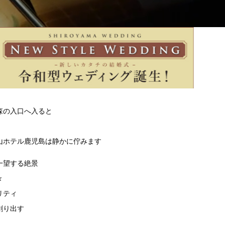
森の入口へ入ると
山ホテル鹿児島は静かに佇みます
一望する絶景
々
リティ
創り出す