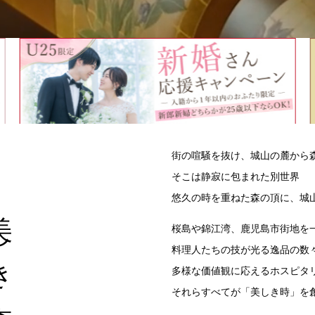
街の喧騒を抜け、城山の麓から
そこは静寂に包まれた別世界
悠久の時を重ねた森の頂に、城
き森
桜島や錦江湾、鹿児島市街地を
料理人たちの技が光る逸品の数
多様な価値観に応えるホスピタ
それらすべてが「美しき時」を