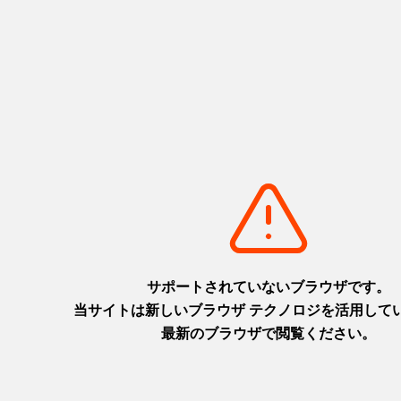
「鹿児島市物価高騰対策給付事業」窓口
鹿児島市役所東別館1階
受付時間：平日 午前8時45分～16時30分
鹿児島市物価高騰対策給付事業「お買い物応援ギフトカード」詳
細はこちら
お知らせ一覧へ
Menu
ホテルの魅力
宿泊
レストラン
ショップ
温泉・スパ・フィットネス
宴会