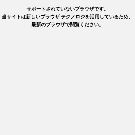
野菜中心メニュー
。
ベジタリアン・ヴィーガン
開催日
通年
#和食
#寿司
#会席料理
#洋食