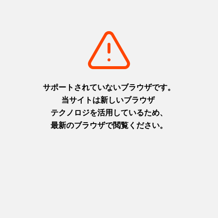
飲み放題
＊要予約
城山ブルワリー＋キリン厳選クラフトビール＋その他ドリンク
飲
み放題 ➡
3,000円
【その他ドリンク】
紹興酒 / 芋焼酎 / ワイン / ウイスキー / 梅酒
杏露酒 / ライチ酒 / ソフトドリンク各種
ノンアルコールビール
基本情報
開催日