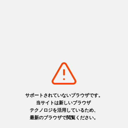
・煮物
黒豚豚骨煮 大根 芋蒟蒻 辛子
・強肴
銀鱈艶煮 さつま揚げ
ヘチマ味噌炒め トマトワイン風味
・止肴
黒豚しゃぶしゃぶ（昆布出汁）薬味 ポン酢
（一人鍋）黒豚バラ ロース 肩ロース
野菜一式
・食事
鶏飯
香の物
・甘味
本日のデザート