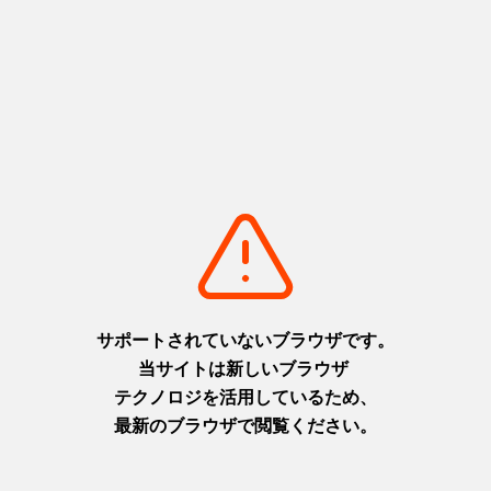
＊包装・紙袋代込
販売店舗
■メゾン ド ファヴール［1F］
内容量
黒毛和牛カレー200g×1・黒豚カレー200g×1
コーンスープ150g×1・カボチャスープ150g×1