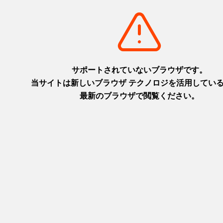
Previous
城山ガーデンズ 水簾
https://www.shiroyama-g.co.jp/restaurant/suiren