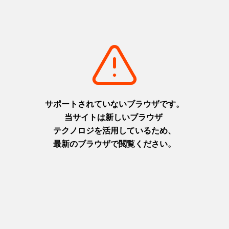
詳細を見る
セイカ食品 × SHIROYAMA HOTEL kagoshimaが初の共同企
画！ ～南国白くま・ボンタンアメの世界観に泊まる～ コンセプ
トルーム誕生
2026.06.22
宿泊
詳細を見る
テレビでおなじみの気象予報士 天達武史氏が登壇！ 「夏休み 親
子で学ぶお天気教室」開催
2026.06.22
イベント
詳細を見る
1
2
3
4
5
6
7