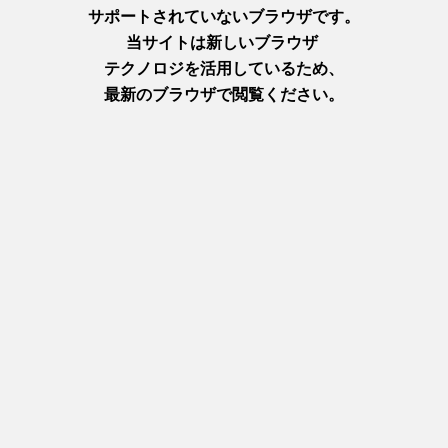
視察で出会った食材をもとに、ホテルのシェフがアレンジした特
別洋食フルコースを提供しました。
MENU
ウナギ・乾燥椎茸・フォアグラのテリーヌ仕立て トマトマリネ
添え バルサミコソース
鶏肉、キャロット・ネギ・ゴボウのコンソメスープ パイ包み焼
き
サーモンのゆず風味マリネのオーブン焼き オニオンピュレソー
ス
鹿児島黒牛 フィレ肉のグリル・モモ肉のロティ・肩肉の煮込み
ジャポネソース
やごろう豚とゆず豚ソーセージ、玄米のパエリア
さつまいものモンブラン マカロン
コーヒー
パン（クッペ、ライスファイン）バター
城山ブルワリーでは、鹿児島のめぐみを活かした贅沢なクラフト